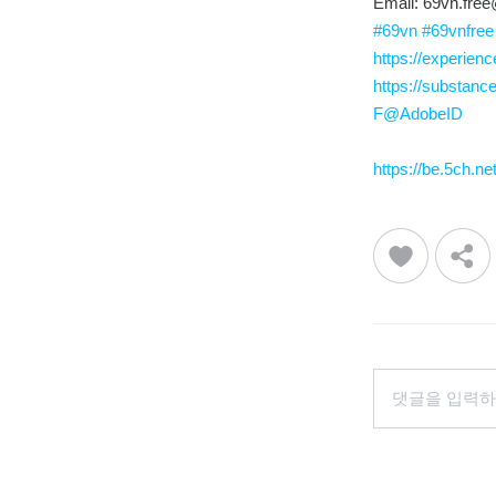
Email: 69vn.fre
#69vn
#69vnfree
https://experien
https://substan
F@AdobeID
https://be.5ch.n
댓글을 입력하