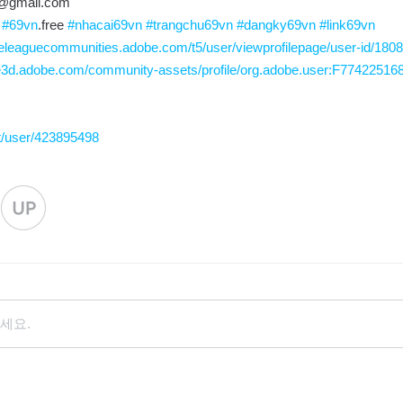
e@gmail.com
#69vn
.free
#nhacai69vn
#trangchu69vn
#dangky69vn
#link69vn
celeaguecommunities.adobe.com/t5/user/viewprofilepage/user-id/180
ce3d.adobe.com/community-assets/profile/org.adobe.user:F774225
et/user/423895498
세요.