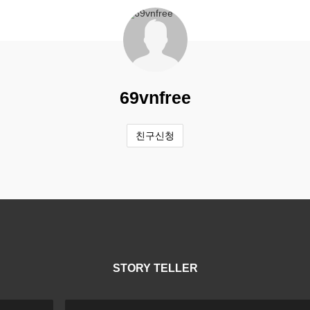
69vnfree
친구신청
STORY TELLER