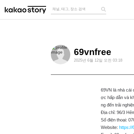
채널, 태그, 장소 검색
69vnfree
2025
년
6
월
12
일 오전
03:18
69VN là nhà cái 
ợc hấp dẫn và kh
ng đến trải nghi
Địa chỉ: 96/3 H
Số điện thoại: 0
Website:
https://