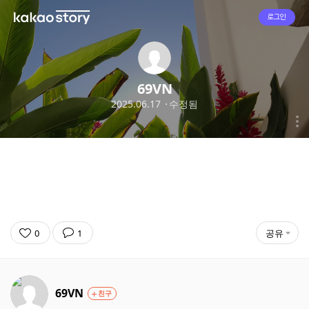
로그인
69VN
2025.06.17
수정됨
0
1
공유
69VN
친구