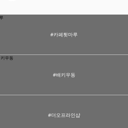
#카페툇마루
#배키우동
#더오프라인샵