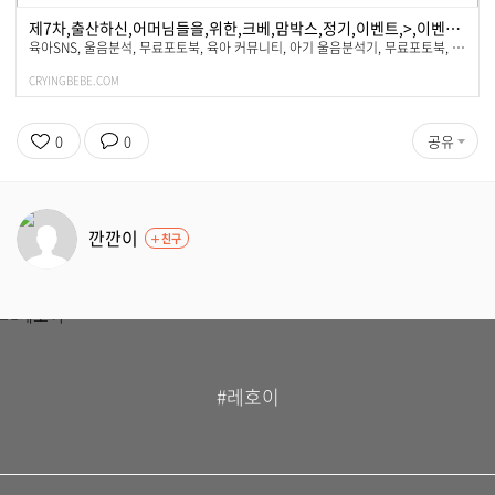
제7차,출산하신,어머님들을,위한,크베,맘박스,정기,이벤트,>,이벤트,|,크라잉베베
육아SNS, 울음분석, 무료포토북, 육아 커뮤니티, 아기 울음분석기, 무료포토북, 소셜앱
CRYINGBEBE.COM
0
0
공유
깐깐이
친구
#레호이