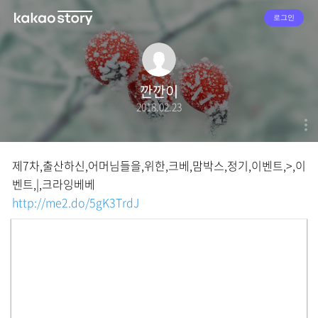
로그인
깐깐이
2018.02.23
제7차,출산하신,어머님들을,위한,크베,맘박스,정기,이벤트,>,이
벤트,|,크라잉베베
http://me2.do/5gK3TrdJ