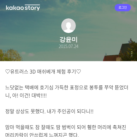
로그인
강윤미
2015.07.24
♡유트러스 3D 매쉬베개 체험 후기♡
느닷없는 택배에 호기심 가득한 표정으로 봉투를 쭈악 뜯었더
니, 아! 이건! 대박!!!!
정말 상상도 못했다. 내가 주인공이 되다니!!
맘마 먹을때도 잠 잘때도 땀 범벅이 되어 휑한 머리에 축쳐진
머리카락이 안쓰럽게 느껴지곤 했다.