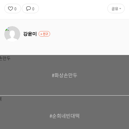
0
0
공유
강윤미
친구
#화상손만두
#순희네빈대떡