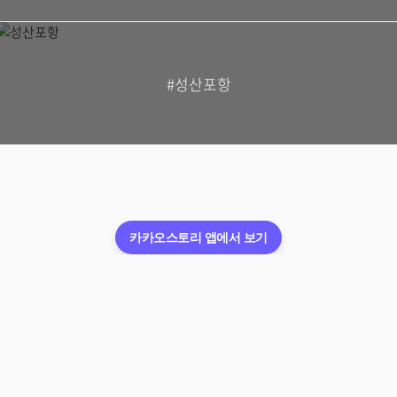
#성산포항
카카오스토리 앱에서 보기
이용약관
개인정보처리방침
운영정책
청소년보호정책
ⓒ
카카오스토리 공식채널
앱스토어
Kakao Corp.