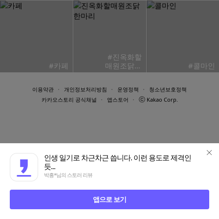
#진옥화할
#카페
매원조닭한
#콜마인
마리
이용약관
개인정보처리방침
운영정책
청소년보호정책
ⓒ
카카오스토리 공식채널
앱스토어
Kakao Corp.
인생 일기로 차근차근 씁니다. 이런 용도로 제격인
듯...
박흥*님의 스토러 리뷰
앱으로 보기