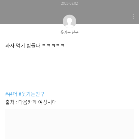
2026.08.02
웃기는 친구
과자 먹기 힘들다 ㅋㅋㅋㅋㅋ
#유머
#웃기는친구
출처 : 다음카페 여성시대