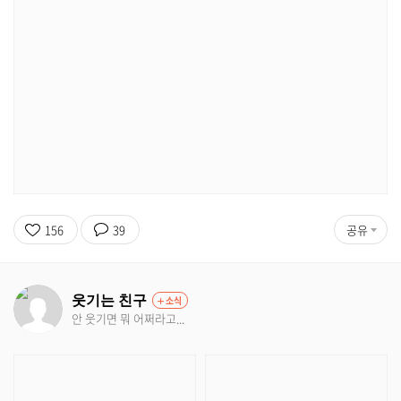
156
39
공유
웃기는 친구
소식
안 웃기면 뭐 어쩌라고...