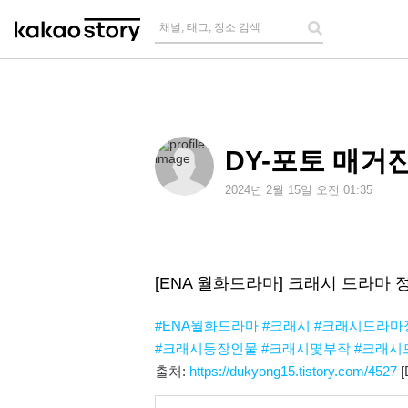
채널, 태그, 장소 검색
DY-포토 매거
2024
년
2
월
15
일 오전
01:35
[ENA 월화드라마] 크래시 드라마 
#ENA월화드라마
#크래시
#크래시드라마
#크래시등장인물
#크래시몇부작
#크래시
출처:
https://dukyong15.tistory.com/4527
[