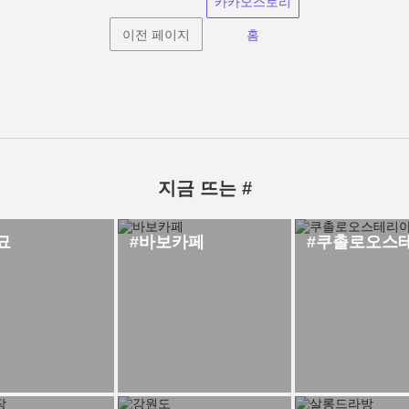
카카오스토리
이전 페이지
홈
지금 뜨는 #
묘
#바보카페
#쿠촐로오스