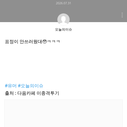
2026.07.31
오늘의이슈
표정이 안쓰러웠대🥹ㅋㅋㅋ
#유머
#오늘의이슈
출처 : 다음카페 이종격투기