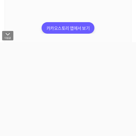
카카오스토리 앱에서 보기
279
37
공유
세상의 모든 움짤, 세모짤
소식
'세상의 모든 움짤, 세모짤'로 삶의 쉼표를 찾으세요