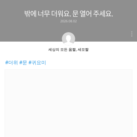
밖에 너무 더워요. 문 열어 주세요.
2026.08.02
세상의 모든 움짤, 세모짤
#더위
#문
#귀요미