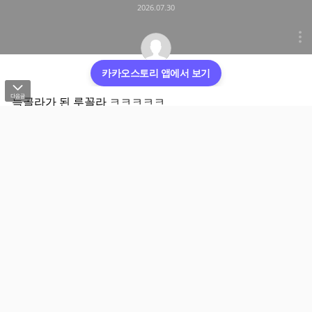
2026.07.30
카카오스토리 앱에서 보기
오늘의이슈
늑골라가 된 루꼴라 ㅋㅋㅋㅋㅋ
#유머
#오늘의이슈
출처 : idaaaaa님의 X