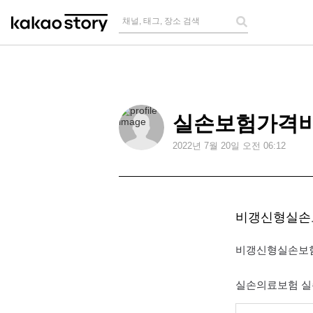
채널, 태그, 장소 검색
실손보험가격
2022
년
7
월
20
일 오전
06:12
비갱신형실손
비갱신형실손보험
실손의료보험 실