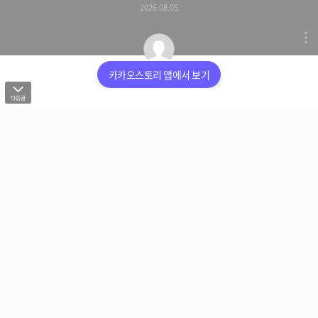
2026.08.05
카카오스토리 앱에서 보기
모히또 제작소
리치 특유의 달콤하고 장미향 같은 플로럴 풍미, 그걸 탄산으로
마시면 진짜 여름이 따로 없어요 🍈 리치 넥타는 리치 과육을
퓨레로 만들어 설탕을 더한 주스인데, 그냥 마셔도 맛있지만 스
파클링 워터와 1:½ 비율로 섞으면 너무 달지 않으면서 청량함
이 배가 되거든요 🫧 민트 한 줄기를 꽂으면 향긋함이 한층 더
올라오고 비주얼도 홈카페 그 자체예요 ✨ 보바 펄을 넣으면 리
치 버블티로, 바닐라 콜드 폼을 올리면 리치 크림 소다로도 업
그레이드돼요 🧋 패션후르츠, 망고, 라임을 조금 더하면 취향껏
다른 버전으로도 응용 가능해요 🥭 칼로리는 133kcal, 5분이면
완성이에요!