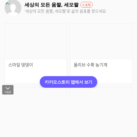
세상의 모든 움짤, 세모짤
소식
'세상의 모든 움짤, 세모짤'로 삶의 쉼표를 찾으세요
스마일 댕댕이
올리브 수확 농기계
카카오스토리 앱에서 보기
노인과 노견
천만영화> 모기의 극단적 선택