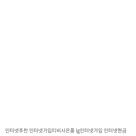
인터넷추천 인터넷가입티비사은품 lg인터넷가입 인터넷현금