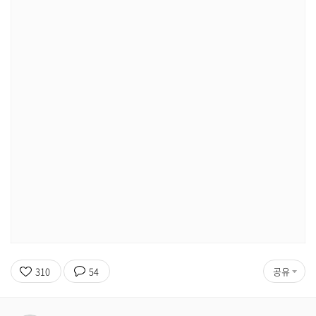
310
54
공유