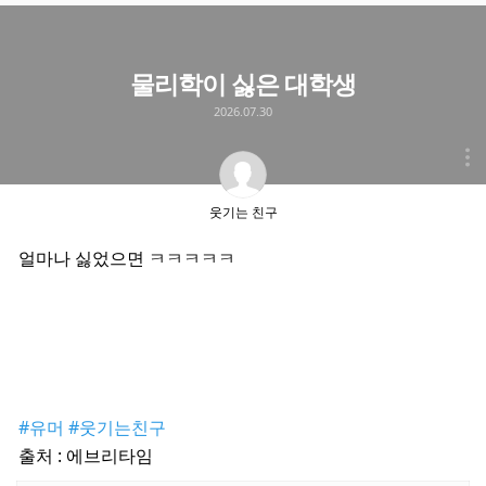
물리학이 싫은 대학생
2026.07.30
웃기는 친구
얼마나 싫었으면 ㅋㅋㅋㅋㅋ
#유머
#웃기는친구
출처 : 에브리타임