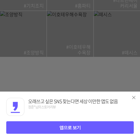
#기치조지
#홈파티
커리서울
#이호테우해
#조양방직
수욕장
#떼시스
오래쓰고 싶은 SNS 찾는다면 세상 이만한 앱도 없음
정준* 님의 스토어 리뷰
앱으로 보기