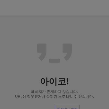
아이코!
페이지가 존재하지 않습니다.
URL이 잘못됐거나 삭제된 스토리일 수 있습니다.