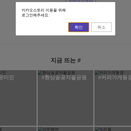
카카오스토리
카카오스토리 이용을 위해
이전 페이지
홈
로그인해주세요.
확인
취소
지금 뜨는 #
문미진
#환상숲곶자왈공원
#커피가게동