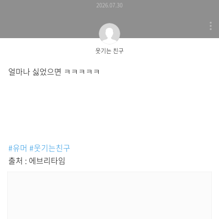
2026.07.30
웃기는 친구
얼마나 싫었으면 ㅋㅋㅋㅋㅋ
#유머
#웃기는친구
출처 : 에브리타임