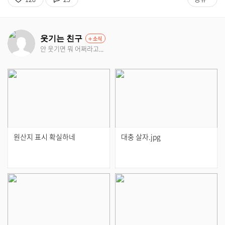
웃기는 친구
소식
안 웃기면 뭐 어쩌라고...
원산지 표시 확실하네
대충 살자.jpg