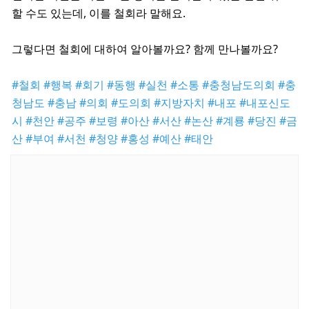
할 수도 있는데, 이를 철회라 말해요.
그렇다면 철회에 대하여 알아볼까요? 함께 만나볼까요?
#철회
#행복
#회기
#동행
#실천
#소통
#충청남도의회
#충
청남도
#충남
#의회
#도의회
#지방자치
#내포
#내포신도
시
#천안
#공주
#보령
#아산
#서산
#논산
#계룡
#당진
#금
산
#부여
#서천
#청양
#홍성
#예산
#태안