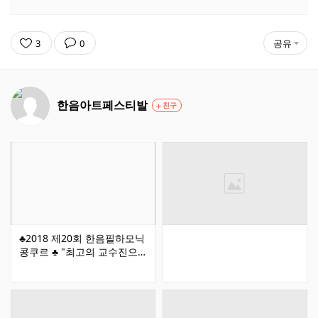
3
0
공유
한음아트페스티발
친구
♣2018 제20회 한음필하모닉
콩쿠르 ♣ "최고의 교수진으
로 모시게 될 이번 대회에 역
량있는 전국의 음악인 여러분
들을 초대합니다" (원하는
참가자는 자유곡 2곡 연주가