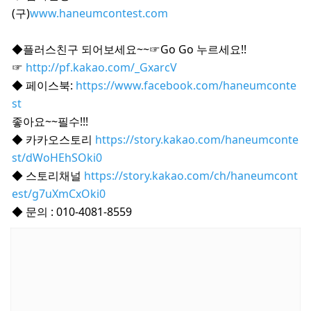
(구)
www.haneumcontest.com
◆플러스친구 되어보세요~~☞Go Go 누르세요!!
☞
http://pf.kakao.com/_GxarcV
◆ 페이스북:
https://www.facebook.com/haneumconte
st
좋아요~~필수!!!
◆ 카카오스토리
https://story.kakao.com/haneumconte
st/dWoHEhSOki0
◆ 스토리채널
https://story.kakao.com/ch/haneumcont
est/g7uXmCxOki0
◆ 문의 : 010-4081-8559