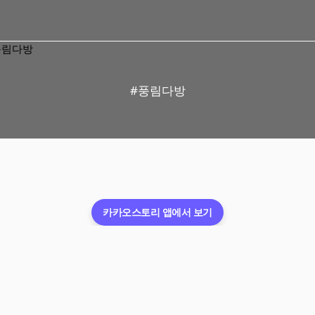
#풍림다방
카카오스토리 앱에서 보기
이용약관
개인정보처리방침
운영정책
청소년보호정책
ⓒ
카카오스토리 공식채널
앱스토어
Kakao Corp.