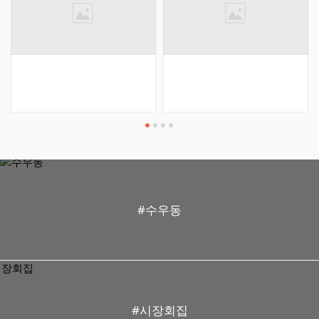
능함) ◆ 일시 : 2018년 6
월 6일 (수요일/현충일) ◆ 장
소 : 서울예술고등학교 ◆ 마
감 : 2018년 6월 2일 토요일
◆ 참가신청 전국 - 홈페이지
www.haneumcontest.co.kr
(구)
www.haneumphil.com ◆
문의 : 010-4081-8559 / 02-
365-4070 ◆플러스친구 되
어보세요~~☞Go Go 누르세
요!! ☞
http://pf.kakao.com/_Gxarc
V ◆ 페이스북:
https://www.facebook.com
/haneumcontest 좋아요~~
#수우동
필수!!! ◆ 카카오스토리
https://story.kakao.com/ha
neumcontest/J3IKEjmvIiA
◆ 스토리채널
https://story.kakao.com/ch
/haneumcontest/GX9RIHR
KuH0 ◆ 문의 : 010-4081-
#시장회집
8559 / 02-365-4070