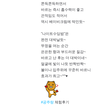
쫀득쫀득하면서
바르는 즉시 흡수력이 좋고
끈적임도 적어서
역시 베이비크림에 딱인듯~
"나이트수딩밤"은
완전 대박날듯~
뚜껑을 여는 순간
은은한 향과 부드러운 질감~
바르고 난 후는 더 대박이네~
얼굴에 빛이 나듯 반짝반짝~
볼이나 입주위에 꾸준히 바르니
효과가 최고~^^♥
#공주랑
체험후기