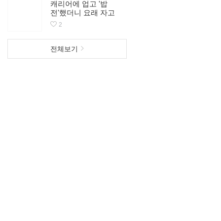
캐리어에 업고 '밥
(Sticker) #공주랑
전'했더니 요래 자고
있네~ 울이쁜 차미공
2
주 푹 자세요~^^♥
전체보기