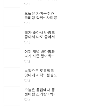
ㅋㆍㅋ ㅎㅎ 이제 날
야외에서 숯불에 두
1
밤은 못새겠네~^^! #
툼한고기 구워서 양
공주랑 칭구랑
주와 즐건수다와 영
오늘은 차미공주와
화가 사준 보행기 꽃
둘리랑 함께~ 차미공
양말신발을 들고 집
주 낮잠 잘자고 왔네
1
에 도착해서 핸폰에
~^^♥ #공주랑 산책
뜬 쪽지함에 당첨소
해가 좋아서 바람도
식까지~ 오늘 기분좋
좋아서 나도 좋아서
게 하루 마무리~^^♥
차미공주도 좋으니?
(Sticker)
1
~^^♥ #공주랑 산책
어제 저녁 바다맘과
파가 사준 향어회~
땡큐탱큐~^^* 간만에
2
넘 맛있게 먹고 폭풍
수다를~ 또 놀고싶다
늦잠으로 토요일을
는 아쉬움을 뒤로하
맛나게 시작~ 점심도
고~ 다음을 기약하며
맛나게 냠냠~^^♥ (Sti
2
~^^*
cker) #공주랑
오늘은 울집에서 동
생이랑 조카랑 1박2
일~ 블루베리쥬스ㆍ
2
옛날통닭ㆍ밥전ㆍ맥
주한잔과 함께~^^*