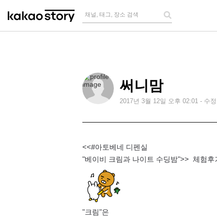
채널, 태그, 장소 검색
써니맘
2017
년
3
월
12
일 오후
02:01
-
수정
<<#아토베네 디펜실
"베이비 크림과 나이트 수딩밤">> 체험후
"크림"은