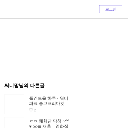
로그인
써니맘
님의 다른글
즐건토욜 하루~ 워터
파크 중고프리마켓
구경하고 1차는 대패
2
삼겹살가게에서 맛나
게 냠냠 2차는 울집에
ㅎㅎ 체험단 당첨!~^^
서 옛날통닭 3마리를
♥ 오늘 재홍ㆍ영화집