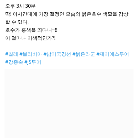
오후 3시 30분
딱! 이시간대에 가장 절정인 모습의 붉은호수 색깔을 감상
할 수 있다.
호수가 홍색을 띄다니~!!
이 얼마나 이색적인가?!
#칠레
#볼리비아
#남미국경선
#붉은라군
#제이에스투어
#강종숙
#JS투어