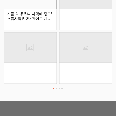
지금 막 우유니 사막에 당도!
소금사막은 2년전에도 지금
도 그자리에 그대로 머물러
있었습니다. 50-60대 많은 분
들이 우유니 사막에 관한 '생
각, 꿈으로만 만날 수 있는 공
간' '특별한 케이스만 갈 수 있
는 곳' 이라고 생각만하며 꿈
만 꾸십니다. 우유니사막 생
각보다 해발이 그리 높지 않
아요~ 이번에도 64세 되시는
분들이 남미여행 참여자 중에
두분 계셨는데 모두들 컨디션
좋은 상태에서 사진에서 보여
지듯이 이좋은 풍광에서 즐기
셨답니다. 제이에스투어에서
준비한 우유니 사막 정중앙
온통 하얀 공간에서 즐기는
"레드 와인" 찦차에서 우리들
만을 위해 단독으로 흘러나오
는 "아름다운 노래" 그 안에