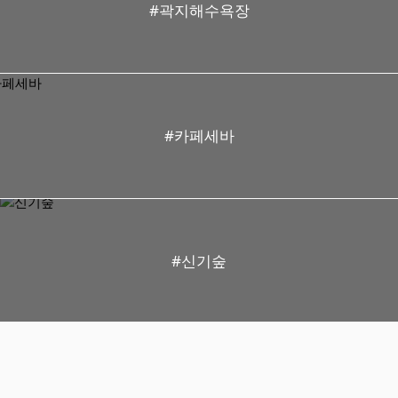
서 댄스파티~~ 여행은 바로
#곽지해수욕장
이런겁니다~!! 현장에서 스마
트폰에 담은 사진 먼저 올려
드리고 광각 렌즈에 담은 이
사진들 보다 10배는 더 멋진
환상적인 사진들은 한국 귀국
후 업데이트 또 하겠습니
다.^^v 우유니에서 열심히 즐
#카페세바
기고 볼리비아에서 이제 칠레
국경선으로 열심히 또 달립니
다. #우유니사막 #소금사막
#우유니 #남미 #남미투어 #
남미여행 #제이에스투어 #강
종숙 #JS투어
#신기숲