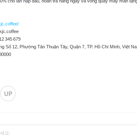
0% cho lần nạp đầu, hoàn trả hàng ngày và vòng quay may mắn tặng 
kjc.coffee/
jc.coffee
912 345 679
ng Số 12, Phường Tân Thuận Tây, Quận 7, TP. Hồ Chí Minh, Việt N
00000
세요.