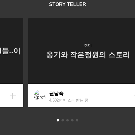
STORY TELLER
취미
들..이
옹기와 작은정원의 스토리
권남숙
4,502명이 소식받는 중