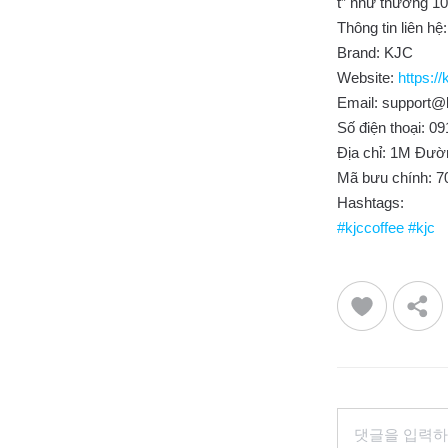
t” như thưởng 10
Thông tin liên hệ:
Brand: KJC
Website:
https://
Email: support@k
Số điện thoại: 0
Địa chỉ: 1M Đườ
Mã bưu chính: 7
Hashtags:
#kjccoffee
#kjc
댓글을 입력하