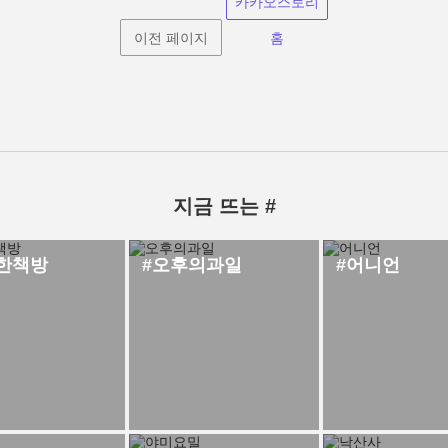
카카오스토리
이전 페이지
홈
지금 뜨는 #
한책방
#오후의과일
#어니언